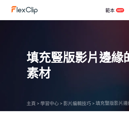
範本
填充豎版影片邊緣
素材
填充豎版影片邊
主頁
>
學習中心
>
影片編輯技巧
>