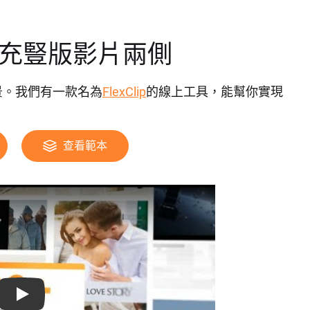
填充豎版影片兩側
景。我們有一款名為
FlexClip
的線上工具，能幫你實現
查看範本
Play: Keynote (Google I/O '18)