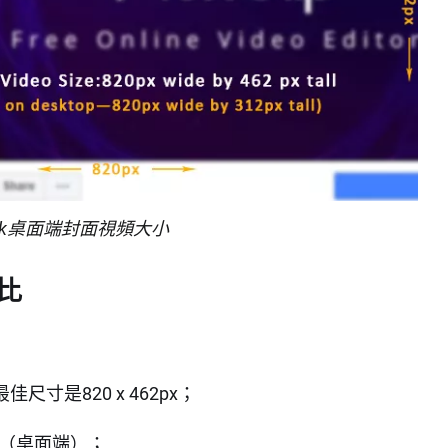
ook桌面端封面視頻大小
高比
最佳尺寸是820 x 462px；
2px（桌面端）；