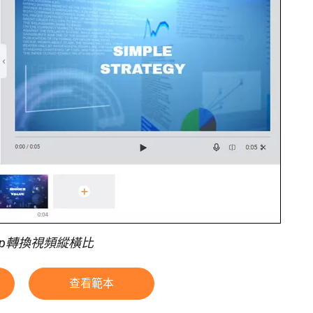
Clip轉換視頻縱橫比
查看範本