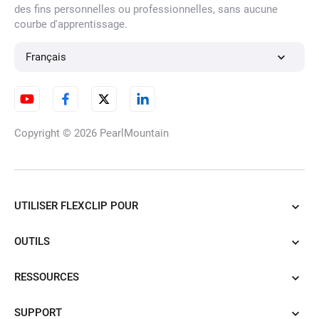
des fins personnelles ou professionnelles, sans aucune
Générateur de photos de profil
courbe d'apprentissage.
Tinder par IA
Français
Générateur de Photos de
Voyage par IA
Copyright © 2026
PearlMountain
Générateur de Photos de Profil
Bumble
UTILISER FLEXCLIP POUR
OUTILS
Générateur de photos de
RESSOURCES
rendez-vous galants par IA
SUPPORT