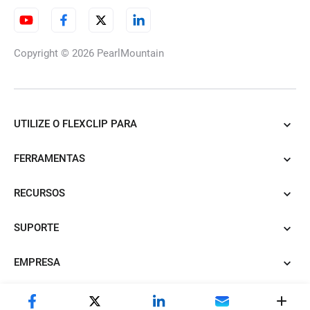
Gerador de fotos de viagem
com IA
Copyright © 2026
PearlMountain
Gerador de Fotos de Perfil
UTILIZE O FLEXCLIP PARA
Bumble
FERRAMENTAS
RECURSOS
Gerador de Fotos para
Encontros com IA
SUPORTE
EMPRESA
Gerador de fotografias de
bebé IA