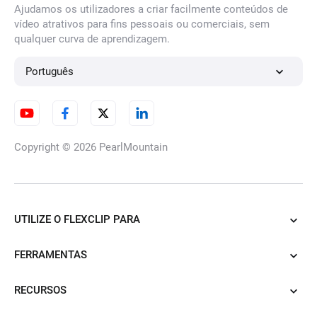
Ajudamos os utilizadores a criar facilmente conteúdos de
vídeo atrativos para fins pessoais ou comerciais, sem
qualquer curva de aprendizagem.
Gerador de fotografias de
perfil do Tinder IA
Português
Gerador de fotos de viagem
com IA
Copyright © 2026
PearlMountain
Gerador de Fotos de Perfil
UTILIZE O FLEXCLIP PARA
Bumble
FERRAMENTAS
RECURSOS
Gerador de Fotos para
Encontros com IA