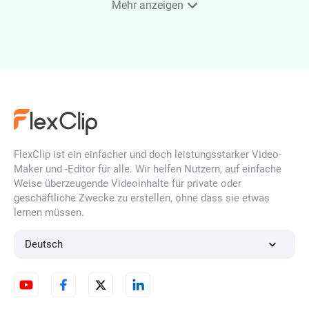
Mehr anzeigen
Immobilien-Porträt
KI-Arztporträt-Generator
online
FlexClip ist ein einfacher und doch leistungsstarker Video-
Maker und -Editor für alle. Wir helfen Nutzern, auf einfache
KI-Tinder-Profilfoto-Generator
Weise überzeugende Videoinhalte für private oder
geschäftliche Zwecke zu erstellen, ohne dass sie etwas
lernen müssen.
KI-Reisefoto-Generator
Deutsch