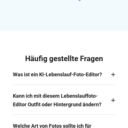
Häufig gestellte Fragen
Was ist ein KI-Lebenslauf-Foto-Editor?
Ein KI-Lebenslauf-Foto-Editor nutzt künstliche
Intelligenz, um professionelle Bewerbungsfotos für
Kann ich mit diesem Lebenslauffoto-
Lebenslauf, CV oder LinkedIn zu erstellen oder zu
Editor Outfit oder Hintergrund ändern?
verbessern. Beleuchtung, Outfit, Hintergrund und
Ausdruck können optimiert werden, sodass ein
Auf jeden Fall! Mit FlexClips Lebenslauf-Fotoeditor
seriöses, jobbereites Bild entsteht.
können Sie Ihr Outfit in ein formelles Business-
Welche Art von Fotos sollte ich für