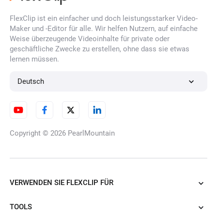
FlexClip ist ein einfacher und doch leistungsstarker Video-
Maker und -Editor für alle. Wir helfen Nutzern, auf einfache
KI-Tinder-Profilfoto-Generator
Weise überzeugende Videoinhalte für private oder
geschäftliche Zwecke zu erstellen, ohne dass sie etwas
lernen müssen.
KI-Reisefoto-Generator
Deutsch
Bumble-Profilbild-Generator
Copyright © 2026
PearlMountain
KI-Dating-Foto-Generator
VERWENDEN SIE FLEXCLIP FÜR
TOOLS