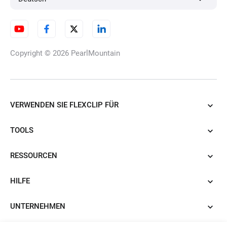
KI-Dating-Foto-Generator
Copyright © 2026
PearlMountain
KI-Lebenslauf-Foto-Editor
VERWENDEN SIE FLEXCLIP FÜR
TOOLS
KI-Babyfotografie-Generator
RESSOURCEN
HILFE
KI-Hinge-Profilfoto-Generator
UNTERNEHMEN