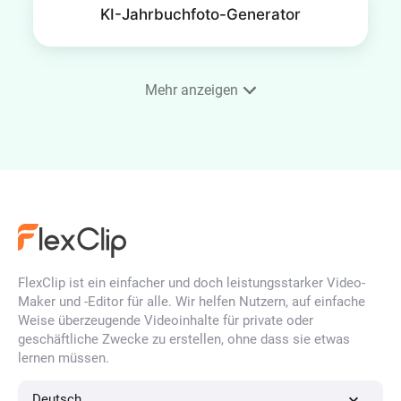
KI-Jahrbuchfoto-Generator
Mehr anzeigen
Immobilien-Porträt
KI-Arztporträt-Generator
online
FlexClip ist ein einfacher und doch leistungsstarker Video-
Maker und -Editor für alle. Wir helfen Nutzern, auf einfache
KI-Tinder-Profilfoto-Generator
Weise überzeugende Videoinhalte für private oder
geschäftliche Zwecke zu erstellen, ohne dass sie etwas
lernen müssen.
KI-Reisefoto-Generator
Deutsch