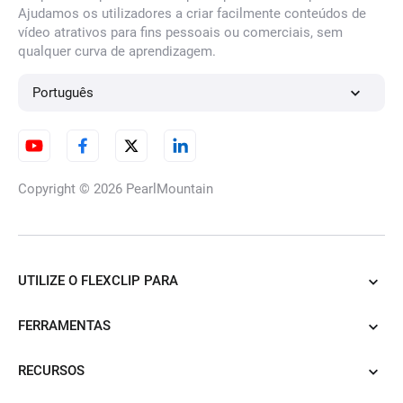
Ajudamos os utilizadores a criar facilmente conteúdos de
vídeo atrativos para fins pessoais ou comerciais, sem
qualquer curva de aprendizagem.
Gerador de fotografias de
perfil do Tinder IA
Português
Gerador de fotos de viagem
com IA
Copyright © 2026
PearlMountain
Gerador de Fotos de Perfil
UTILIZE O FLEXCLIP PARA
Bumble
FERRAMENTAS
RECURSOS
Gerador de Fotos para
Encontros com IA