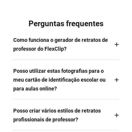
Perguntas frequentes
Como funciona o gerador de retratos de
professor do FlexClip?
O gerador de retratos de professores do FlexClip
foi treinado com imagens reais de professores.
Posso utilizar estas fotografias para o
Quando carrega uma fotografia, o FlexClip leva-o
meu cartão de identificação escolar ou
automaticamente para a cena, melhora a
para aulas online?
iluminação, a expressão facial e o vestuário para
produzir fotografias com qualidade de estúdio.
Sim, muitos professores utilizam retratos gerados
por IA para cartões de identificação, páginas de
Posso criar vários estilos de retratos
funcionários ou salas de aula virtuais. O FlexClip é
profissionais de professor?
eficaz a preservar todas as características faciais,