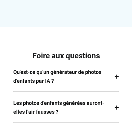
Foire aux questions
Qu'est-ce qu'un générateur de photos
d'enfants par IA ?
Il s'agit d'un outil qui utilise l'intelligence artificielle
pour générer des photos d'enfants réalistes et
Les photos d'enfants générées auront-
stylisées, dignes d'un studio, sans avoir besoin
elles l'air fausses ?
d'une séance photo professionnelle.
Non. Notre générateur de photos d'enfants par IA