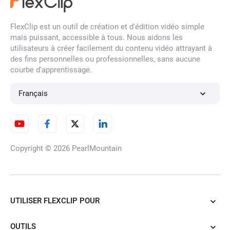
Médecins par IA en Ligne
FlexClip est un outil de création et d'édition vidéo simple
mais puissant, accessible à tous. Nous aidons les
utilisateurs à créer facilement du contenu vidéo attrayant à
des fins personnelles ou professionnelles, sans aucune
Générateur de photos de profil
courbe d'apprentissage.
Tinder par IA
Français
Générateur de Photos de
Voyage par IA
Copyright © 2026
PearlMountain
Générateur de Photos de Profil
Bumble
UTILISER FLEXCLIP POUR
OUTILS