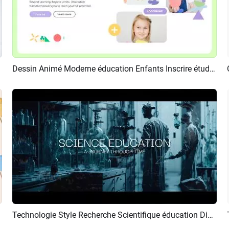
 Intro
Dessin Animé Moderne éducation Enfants Inscrire étudiant Intro
Aperçu
Créer IA
Technologie Style Recherche Scientifique éducation Diapositives Bande Annonce Introduction Diaporama
Aperçu
Créer IA