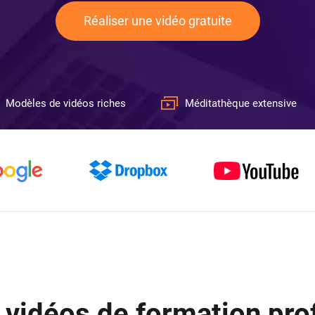
Réaliser une vidéo gratuite
Modèles de vidéos riches
Méditathèque extensive
vidéos de formation pro