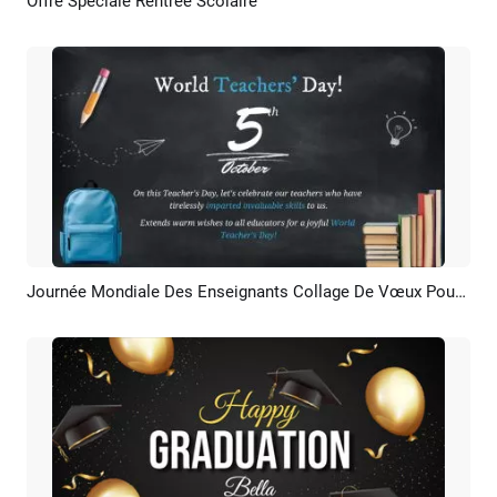
Offre Speciale Rentrée Scolaire
Aperçu
Créer IA
Journée Mondiale Des Enseignants Collage De Vœux Pour L'école Sur Tableau Noir Diaporama
Aperçu
Créer IA