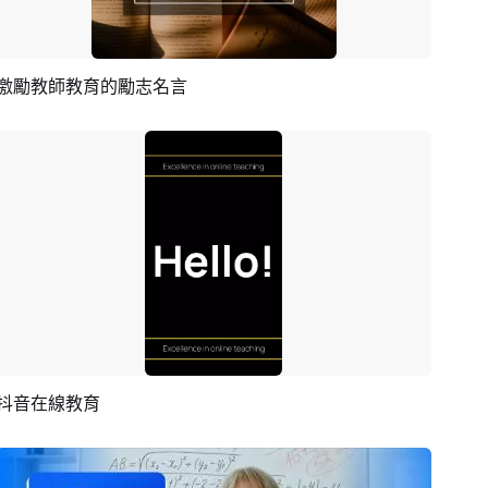
激勵教師教育的勵志名言
預覽
編輯
抖音在線教育
預覽
AI剪同款