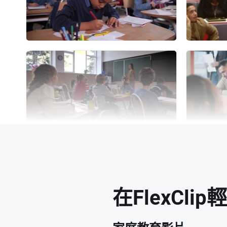
在FlexCl