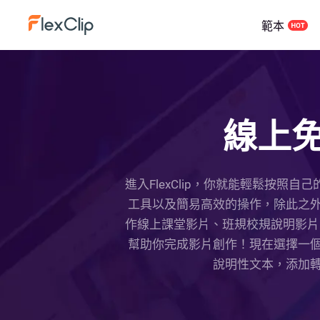
範本
線上
進入FlexClip，你就能輕鬆按
工具以及簡易高效的操作，除此之
作線上課堂影片、班規校規說明影片，
幫助你完成影片創作！現在選擇一
說明性文本，添加