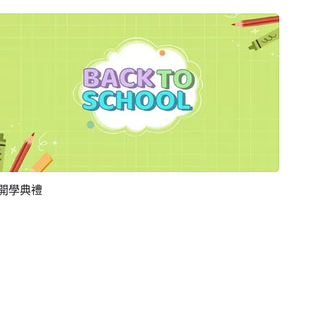
開學典禮
預覽
AI剪同款