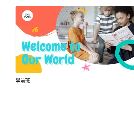
學前班
預覽
AI剪同款