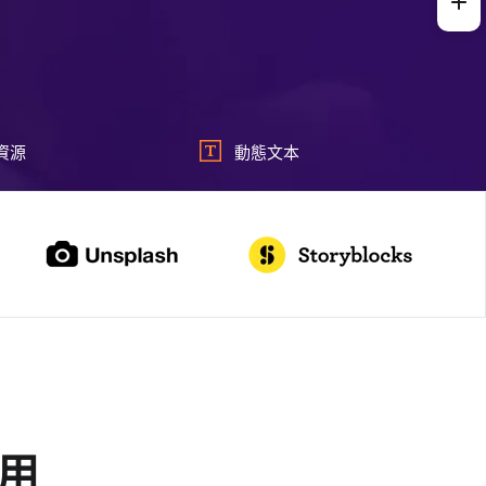
資源
動態文本
用