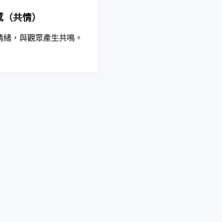
感（共情）
情緒，與觀眾產生共鳴。