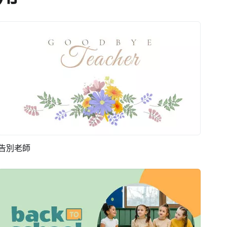
告別老師
預覽
AI剪同款