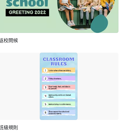
返校問候
預覽
AI剪同款
班級規則
預覽
編輯