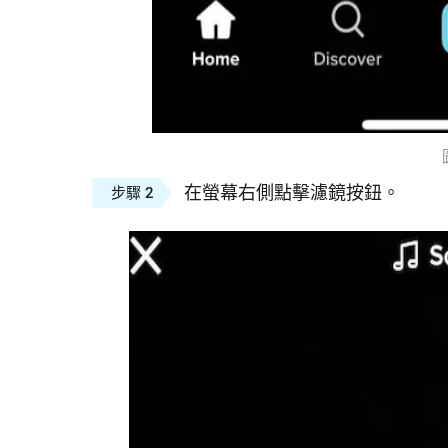
在螢幕右側點擊濾鏡按鈕。
步驟 2