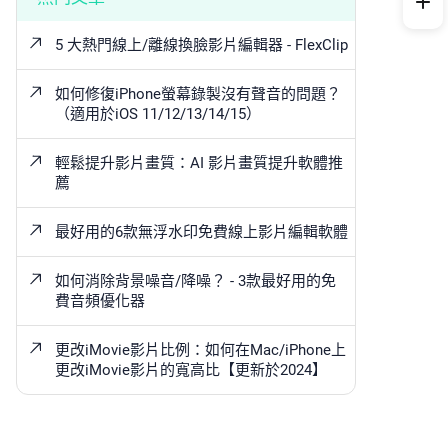
5 大熱門線上/離線換臉影片編輯器 - FlexClip
如何修復iPhone螢幕錄製沒有聲音的問題？
（適用於iOS 11/12/13/14/15）
輕鬆提升影片畫質：AI 影片畫質提升軟體推
薦
最好用的6款無浮水印免費線上影片編輯軟體
如何消除背景噪音/降噪？ - 3款最好用的免
費音頻優化器
更改iMovie影片比例：如何在Mac/iPhone上
更改iMovie影片的寬高比【更新於2024】