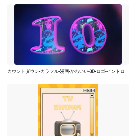
カウントダウン-カラフル-漫画-かわいい-3D-ロゴ-イントロ
プレビュー
カスタマイズ