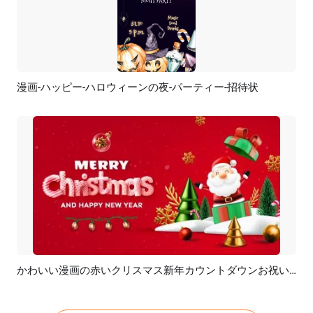
漫画-ハッピー-ハロウィーンの夜-パーティー-招待状
プレビュー
カスタマイズ
かわいい漫画の赤いクリスマス新年カウントダウンお祝い挨拶イントロ
プレビュー
カスタマイズ