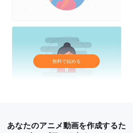
無料で始める
あなたのアニメ動画を作成するた