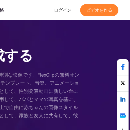
格
ログイン
ビデオを作る
成する
映像です。FlexClipの無料オン
pのテンプレート、音楽、アニメーショ
として、性別発表動画に新しい命に
用して、パパとママの写真を基に、
上で自由に赤ちゃんの画像スタイル
として、家族と友人に共有して、彼