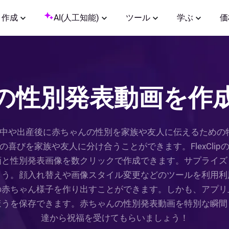
作成
AI(人工知能)
ツール
学ぶ
価
の性別発表動画を作
や出産後に赤ちゃんの性別を家族や友人に伝えるための特別な
喜びを家族や友人に分け合うことができます。FlexCli
画と性別発表画像を数クリックで作成できます。サプライズ
ょう。顔入れ替えや画像スタイル変更などのツールを利用利
の赤ちゃん様子を作り出すことができます。しかも、アプリ
ほうを保存できます。赤ちゃんの性別発表動画を特別な瞬間
達から祝福を受けてもらいましょう！