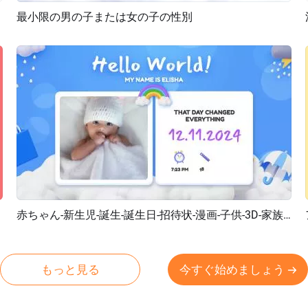
最小限の男の子または女の子の性別
プレビュー
カスタマイズ
赤ちゃん-新生児-誕生-誕生日-招待状-漫画-子供-3D-家族-コラージュ-スライドショー
プレビュー
AI再生成
もっと見る
今すぐ始めましょう