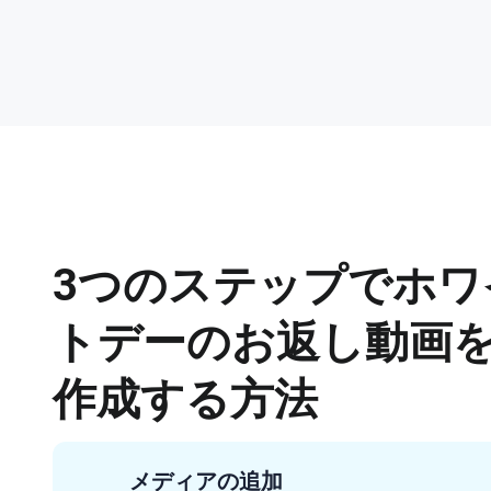
3つのステップでホワ
トデーのお返し動画
作成する方法
メディアの追加