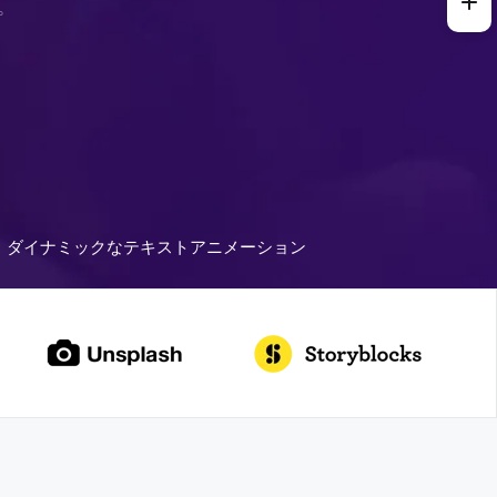
。
ダイナミックなテキストアニメーション