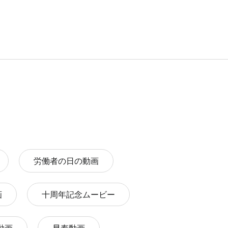
労働者の日の動画
画
十周年記念ムービー