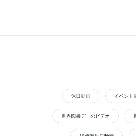
休日動画
イベント
世界図書デーのビデオ