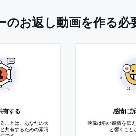
ーのお返し動画を作る必
共有する
感情に訴
ることは、あなたの大
映像は強い感情を伝え
と共有するための素晴
と響くこと
法です。