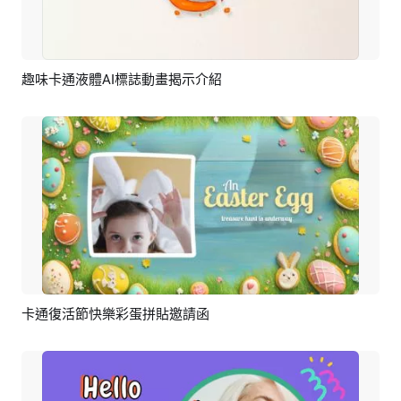
趣味卡通液體AI標誌動畫揭示介紹
預覽
AI剪同款
卡通復活節快樂彩蛋拼貼邀請函
預覽
AI剪同款