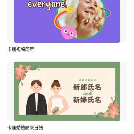
卡通視頻簡歷
預覽
AI剪同款
卡通婚禮請柬日語
預覽
編輯