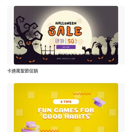
卡通萬聖節促銷
預覽
編輯