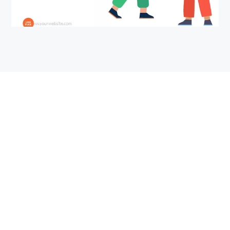
廣告
設計你的廣告卡通形象，圍繞產品展開故事情節。最後的結
尾一定要有點睛之筆的作用，讓觀看的人一遍就記住。尋找
一個安靜的環境，準備好高質量的設備，吐字清晰地錄製畫
外音，最後利用FlexClip達到畫音同步的效果。