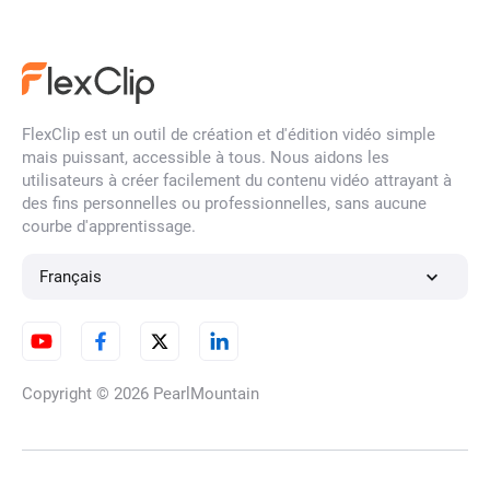
Photo vers Dessin Animé
FlexClip est un outil de création et d'édition vidéo simple
Photo en style Ghibli
mais puissant, accessible à tous. Nous aidons les
utilisateurs à créer facilement du contenu vidéo attrayant à
des fins personnelles ou professionnelles, sans aucune
courbe d'apprentissage.
Convertir une photo en
animation de pâte à modeler
Français
Photo vers Anime
Copyright © 2026
PearlMountain