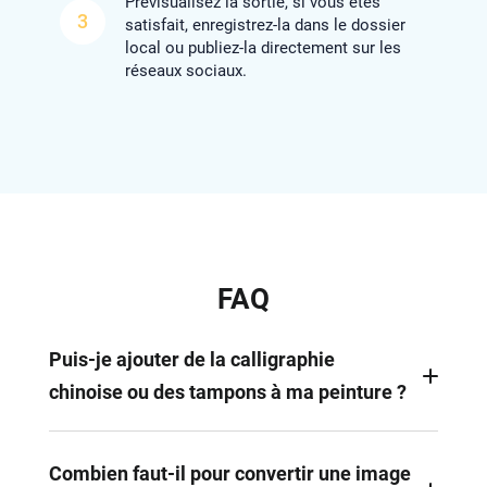
Prévisualisez la sortie, si vous êtes
3
satisfait, enregistrez-la dans le dossier
local ou publiez-la directement sur les
réseaux sociaux.
FAQ
Puis-je ajouter de la calligraphie
chinoise ou des tampons à ma peinture ?
Oui, le panneau d'édition de FlexClip vous permet
d'ajouter des éléments chinois traditionnels. En ce
Combien faut-il pour convertir une image