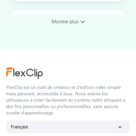
Convertir une photo en
Montrer plus
croquis en un clin d'œil
Photo vers Dessin Animé
FlexClip est un outil de création et d'édition vidéo simple
Photo en style Ghibli
mais puissant, accessible à tous. Nous aidons les
utilisateurs à créer facilement du contenu vidéo attrayant à
des fins personnelles ou professionnelles, sans aucune
courbe d'apprentissage.
Convertir une photo en
animation de pâte à modeler
Français