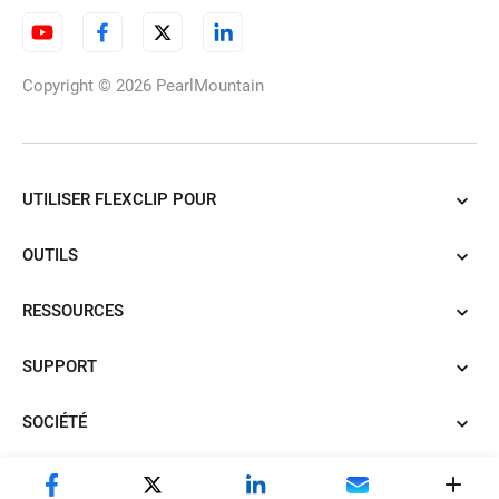
Photo vers Anime
Copyright © 2026
PearlMountain
Photo en art feutré
UTILISER FLEXCLIP POUR
OUTILS
Filtres IA d'Halloween
RESSOURCES
SUPPORT
Filtre par IA
SOCIÉTÉ