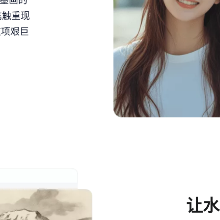
水墨画的
笔触重现
这项艰巨
让水