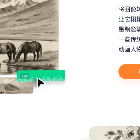
将图像
让它栩栩
墨飘逸
一些传
动画人