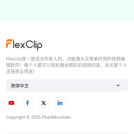
照片变水彩画
FlexClip是一款适合所有人的、功能强大又简单好用的视频编
照片转吉卜力风格
辑软件！每个人都可以轻松做出精彩的视频内容，无论是个人
还是商业用途！
简体中文
转换照片为粘土动画风格
Copyright © 2026
PearlMountain
AI照片转漫画