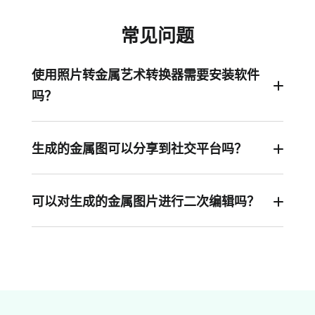
常见问题
使用照片转金属艺术转换器需要安装软件
吗？
不需要，所有功能在线使用，打开浏览器即可
生成的金属图可以分享到社交平台吗？
可以，工具支持直接分享到Facebook、Twitter等多
个社交平台。
可以对生成的金属图片进行二次编辑吗？
可以。FlexClip自带强大编辑功能，支持调整亮
度、饱和度，添加文字、表情、滤镜和动画，轻松
打造专属风格。