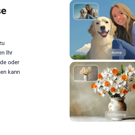
se
zu
en Ihr
lde oder
den kann