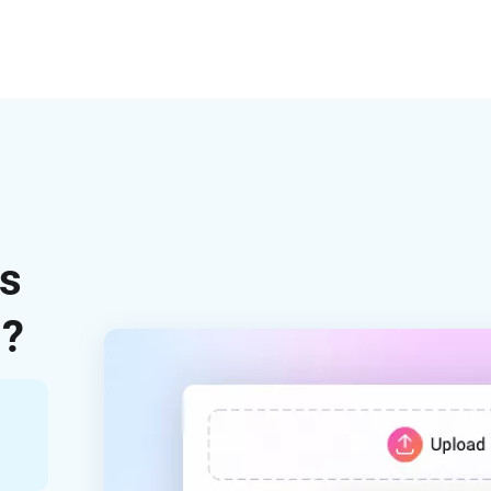
os
m?