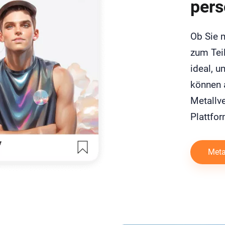
pers
Ob Sie m
zum Teil
ideal, u
können a
Metallve
Plattfor
Metal