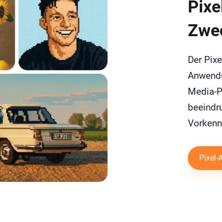
Pixe
Zwec
Der Pixe
Anwendu
Media-Po
beeindr
Vorkennt
Pixel-