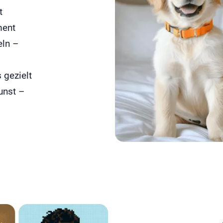
t
ment
eln –
 gezielt
unst –