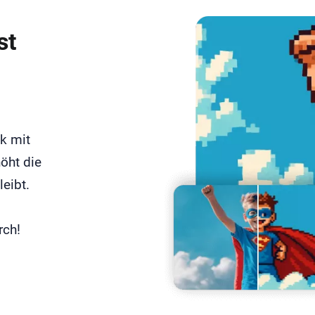
st
ik mit
öht die
eibt.
rch!