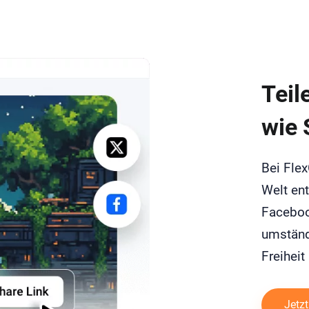
Teil
wie 
Bei Flex
Welt ent
Faceboo
umständl
Freiheit
Jetzt