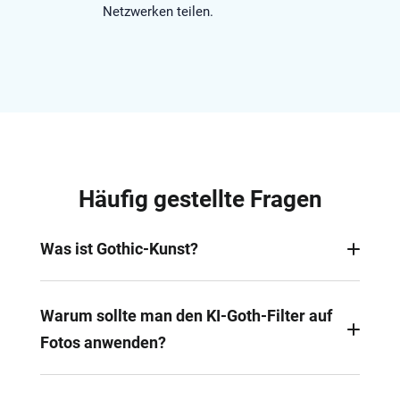
Netzwerken teilen.
Häufig gestellte Fragen
Was ist Gothic-Kunst?
Die Gothic-Kunst ist eine Kunstbewegung, die im
Mittelalter entstand und bis heute Künstler,
Warum sollte man den KI-Goth-Filter auf
Architekten und Filmemacher inspiriert. Mit
Fotos anwenden?
dramatischen Kontrasten, emotionaler Tiefe und
detailreicher Gestaltung hat sie die
Der KI-Goth-Fotofilter verleiht Ihren Bildern eine