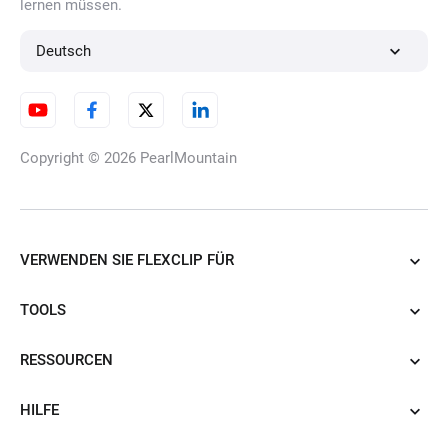
lernen müssen.
Konvertieren Sie das Foto in
Deutsch
den Claymation-Stil
Copyright © 2026
PearlMountain
Foto zu Anime
VERWENDEN SIE FLEXCLIP FÜR
Foto in Filzkunst
TOOLS
RESSOURCEN
KI Halloween Filter
HILFE