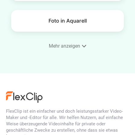
Foto in Aquarell
Mehr anzeigen
Foto in Skizze konvertieren mit
einem Fingertipp
Foto zu Cartoon
FlexClip ist ein einfacher und doch leistungsstarker Video-
Maker und -Editor für alle. Wir helfen Nutzern, auf einfache
Foto im Ghibli-Stil
Weise überzeugende Videoinhalte für private oder
geschäftliche Zwecke zu erstellen, ohne dass sie etwas