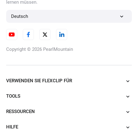
lernen müssen.
KI-Charakter-Generator
Deutsch
KI-Cartoon-Generator
Copyright © 2026
PearlMountain
KI-Tattoo-Generator
VERWENDEN SIE FLEXCLIP FÜR
TOOLS
KI-Thumbnail-Maker
RESSOURCEN
HILFE
KI-Mädchen-Generator online