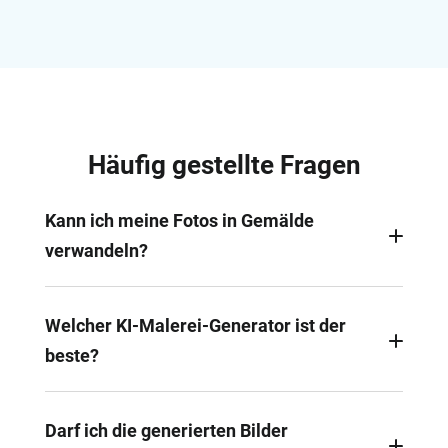
Häufig gestellte Fragen
Kann ich meine Fotos in Gemälde
verwandeln?
Ja. Mit dem KI-Malerei-Generator von FlexClip
lassen sich Fotos ganz einfach in Aquarell-,
Welcher KI-Malerei-Generator ist der
Manga-, Öl- oder andere Kunststile umwandeln.
beste?
FlexClip gilt als einer der besten KI-Malerei-
Generatoren – dank großer Stilvielfalt, extrem
Darf ich die generierten Bilder