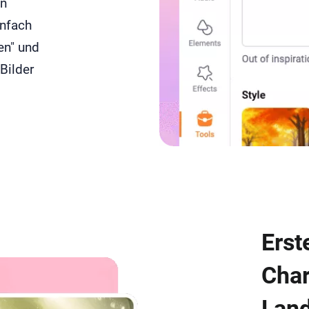
en
infach
en" und
Bilder
Erst
Char
Land