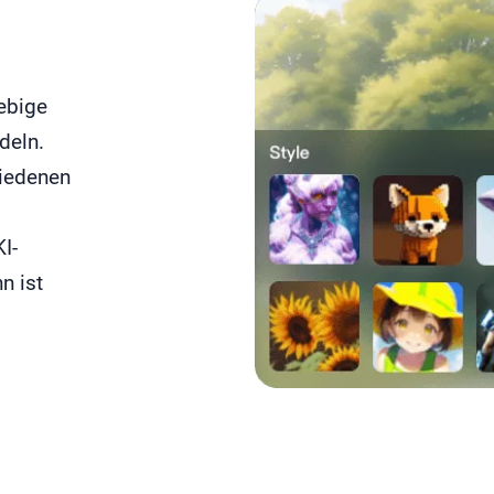
ebige
deln.
hiedenen
I-
n ist