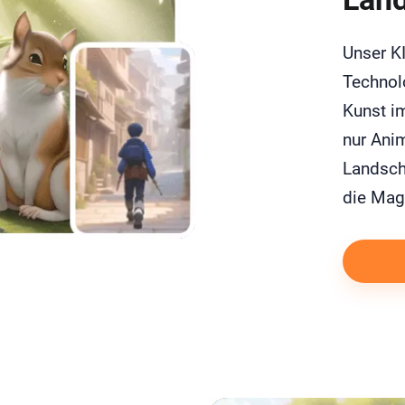
Unser KI
Technol
Kunst im
nur Ani
Landscha
die Magi