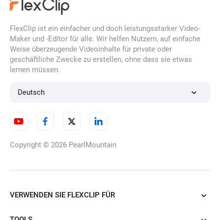
FlexClip ist ein einfacher und doch leistungsstarker Video-
KI-Illustrations-Generator
Maker und -Editor für alle. Wir helfen Nutzern, auf einfache
Weise überzeugende Videoinhalte für private oder
geschäftliche Zwecke zu erstellen, ohne dass sie etwas
lernen müssen.
KI Porträt-Generator
Deutsch
KI-Charakter-Generator
Copyright © 2026
PearlMountain
KI-Cartoon-Generator
VERWENDEN SIE FLEXCLIP FÜR
TOOLS