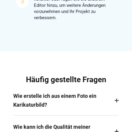
3
Editor hinzu, um weitere Änderungen
vorzunehmen und Ihr Projekt zu
verbessern.
Häufig gestellte Fragen
Wie erstelle ich aus einem Foto ein
Karikaturbild?
Mit dem KI-Bild-zu-Bild-Tool von FlexClip können
Sie Ihre Fotos mühelos in Sekundenschnelle in
Wie kann ich die Qualität meiner