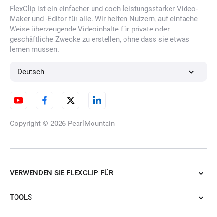
FlexClip ist ein einfacher und doch leistungsstarker Video-
KI-Illustrations-Generator
Maker und -Editor für alle. Wir helfen Nutzern, auf einfache
Weise überzeugende Videoinhalte für private oder
geschäftliche Zwecke zu erstellen, ohne dass sie etwas
lernen müssen.
KI Porträt-Generator
Deutsch
KI-Charakter-Generator
Copyright © 2026
PearlMountain
KI-Cartoon-Generator
VERWENDEN SIE FLEXCLIP FÜR
TOOLS
KI-Tattoo-Generator