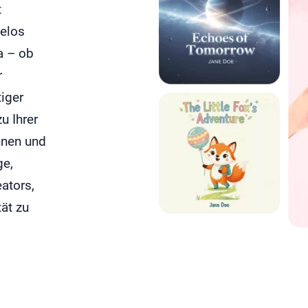
t
helos
a – ob
r
iger
u Ihrer
nnen und
ge,
ators,
ät zu