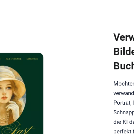
Verw
Bild
Buch
Möchten 
verwand
Porträt
Schnapp
die KI d
perfekt 