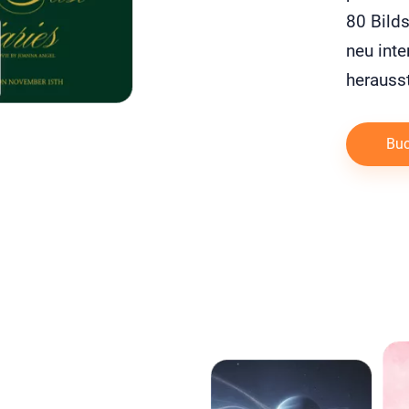
80 Bilds
neu inte
herausst
Buc