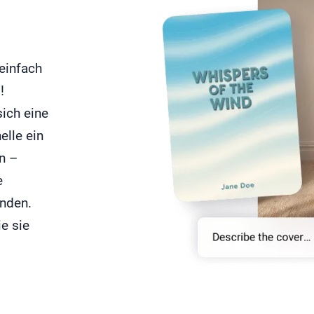
einfach
!
sich eine
elle ein
n –
e
unden.
ie sie