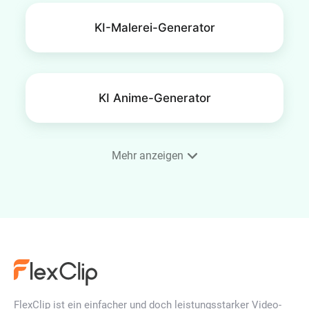
KI-Malerei-Generator
KI Anime-Generator
Mehr anzeigen
Handy-Hintergrundbild Maker
KI-Gesichtsgenerator
FlexClip ist ein einfacher und doch leistungsstarker Video-
KI-Illustrations-Generator