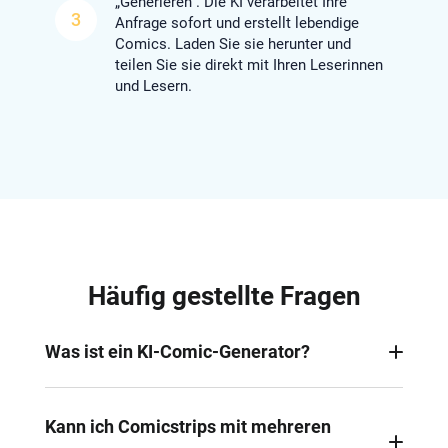
„Generieren“. Die KI verarbeitet Ihre
3
Anfrage sofort und erstellt lebendige
Comics. Laden Sie sie herunter und
teilen Sie sie direkt mit Ihren Leserinnen
und Lesern.
Häufig gestellte Fragen
Was ist ein KI-Comic-Generator?
Es handelt sich um ein KI-Tool, das Text-Prompts
oder Bilder in Comic-Grafiken mit markanten
Kann ich Comicstrips mit mehreren