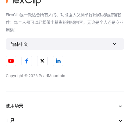
FlexClip是一款适合所有人的、功能强大又简单好用的视频编辑软
件！每个人都可以轻松做出精彩的视频内容，无论是个人还是商业
用途！
简体中文
Copyright © 2026
PearlMountain
使用场景
工具