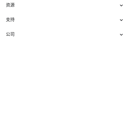
资源
支持
公司