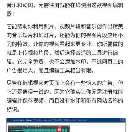
音乐和动图，无需注册就能在线使用这款视频编辑
器！
它能帮助你利用照片、视频片段和音乐创作出精美
的音乐短片和幻灯片，还能为你的视频片段应用不
同的特效，让你的视频看起来更专业。你所要做的
就是上传视频片段，然后选择合适的工具进行编
辑。它完全免费，也不会添加水印，不过网页上的
广告很烦人，而且编辑工具相当有限。
尽管在编辑视频时页面上会有一些恼人的广告，但
它还是值得一试的，因为它确实让你无需注册就能
编辑并保存视频，而且没有水印和带有网站名称的
标识。