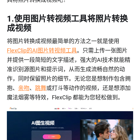
1.使用图片转视频工具将照片转换
成视频
将图片转换成视频最简单的方法之一就是使用
FlexClip的AI图片转视频工具
。只需上传一张图片
并提供一段简短的文字描述，强大的AI技术就能精
准识别源图片和提示词，从而生成流畅自然的动
作，同时保留照片的细节。无论您是想制作包含拥
抱、
亲吻
、
跳舞
或打斗等动作的视频，还是想添加
魔法烟雾等特效，FlexClip 都能为您轻松做到。