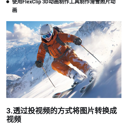
使用FlexClip 3D动画制作工具制作滑雪照片动
画
3.透过投视频的方式将图片转换成
视频