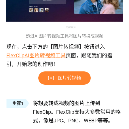
透过AI图片转视频工具将图片转换成视频
现在，点击下方的【图片转视频】按钮进入
FlexClipAI图片转视频工具
页面，跟随我们的指
引，开始您的创作吧！
图片转视频
将想要转成视频的图片上传到
步骤1
FlexClip。FlexClip支持大多数常用的格
式，像是JPG、PNG、WEBP等等。