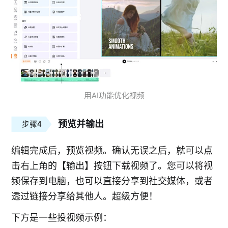
用AI功能优化视频
预览并输出
步骤4
编辑完成后，预览视频。确认无误之后，就可以点
击右上角的【输出】按钮下载视频了。您可以将视
频保存到电脑，也可以直接分享到社交媒体，或者
透过链接分享给其他人。超级方便！
下方是一些投视频示例：