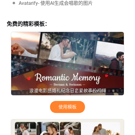
Avatarify- 使用AI生成会唱歌的图片
免费的精彩模板：
浪漫电影感婚礼纪念日恋爱故事投视频
使用模板