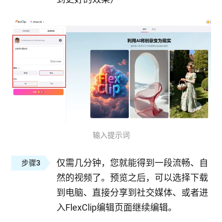
输入提示词
仅需几分钟，您就能得到一段流畅、自
步骤3
然的视频了。预览之后，可以选择下载
到电脑、直接分享到社交媒体、或者进
入FlexClip编辑页面继续编辑。