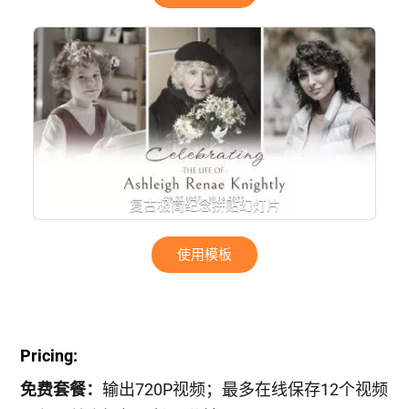
复古极简纪念拼贴幻灯片
使用模板
Pricing:
免费套餐：
输出720P视频；最多在线保存12个视频