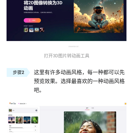
打开3D图片转动画工具
这里有许多动画风格，每一种都可以先
步骤2
预览效果。选择最喜欢的一种动画风格
吧。