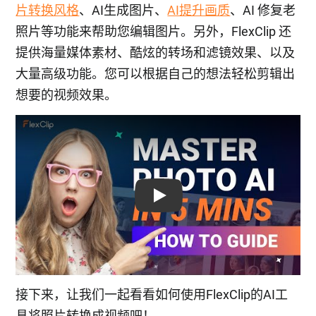
片转换风格
、AI生成图片、
AI提升画质
、AI 修复老
照片等功能来帮助您编辑图片。另外，FlexClip 还
提供海量媒体素材、酷炫的转场和滤镜效果、以及
大量高级功能。您可以根据自己的想法轻松剪辑出
想要的视频效果。
Play: Keynote (Google I/O '18)
接下来，让我们一起看看如何使用FlexClip的AI工
具将照片转换成视频吧！