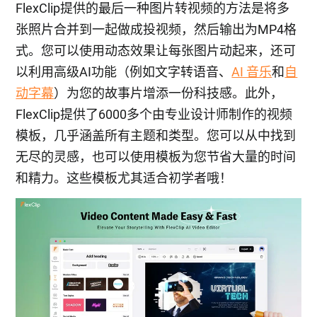
FlexClip提供的最后一种图片转视频的方法是将多
张照片合并到一起做成投视频，然后输出为MP4格
式。您可以使用动态效果让每张图片动起来，还可
以利用高级AI功能（例如文字转语音、
AI 音乐
和
自
动字幕
）为您的故事片增添一份科技感。此外，
FlexClip提供了6000多个由专业设计师制作的视频
模板，几乎涵盖所有主题和类型。您可以从中找到
无尽的灵感，也可以使用模板为您节省大量的时间
和精力。这些模板尤其适合初学者哦！