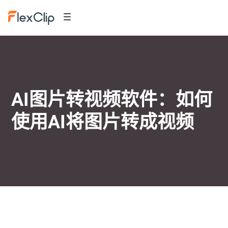
AI图片转视频软件：如何
使用AI将图片转成视频