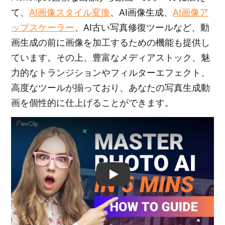
て、
AI画像スタイル変換
、AI画像生成、
AI画像ア
ップスケーラー
、AI古い写真修復ツールなど、動
画生成の前に画像を加工するための機能も提供し
ています。その上、豊富なメディアストック、魅
力的なトランジションやフィルターエフェクト、
高度なツールが揃っており、あなたの写真生成動
画を個性的に仕上げることができます。
Play: Keynote (Google I/O '18)