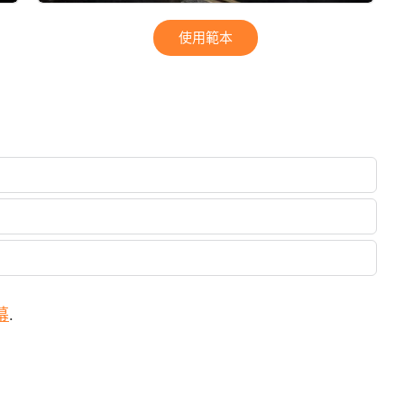
使用範本
幕
.