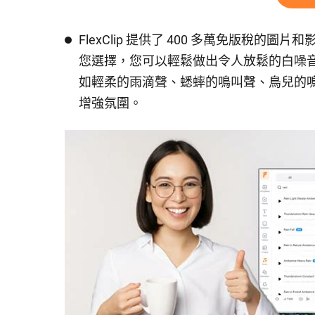
FlexClip 提供了 400 多萬免版稅的圖
您選擇，您可以輕鬆做出令人放鬆的白噪
如輕柔的雨滴聲、蟋蟀的鳴叫聲、鳥兒的
增強氛圍。