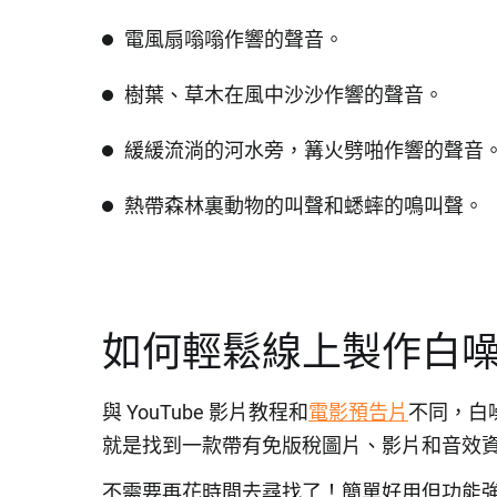
電風扇嗡嗡作響的聲音。
樹葉、草木在風中沙沙作響的聲音。
緩緩流淌的河水旁，篝火劈啪作響的聲音
熱帶森林裏動物的叫聲和蟋蟀的鳴叫聲。
如何輕鬆線上製作白
與 YouTube 影片教程和
電影預告片
不同，白
就是找到一款帶有免版稅圖片、影片和音效
不需要再花時間去尋找了！簡單好用但功能強大的 