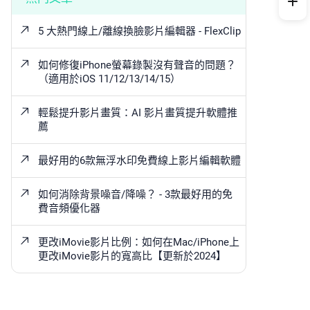
5 大熱門線上/離線換臉影片編輯器 - FlexClip
如何修復iPhone螢幕錄製沒有聲音的問題？
（適用於iOS 11/12/13/14/15）
輕鬆提升影片畫質：AI 影片畫質提升軟體推
薦
最好用的6款無浮水印免費線上影片編輯軟體
如何消除背景噪音/降噪？ - 3款最好用的免
費音頻優化器
更改iMovie影片比例：如何在Mac/iPhone上
更改iMovie影片的寬高比【更新於2024】