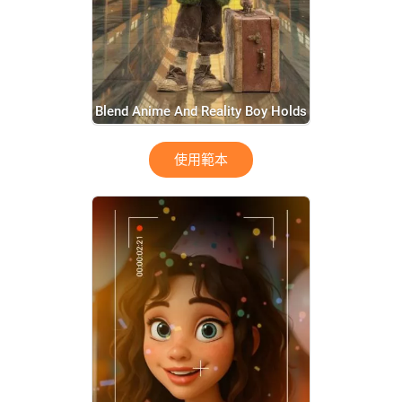
Blend Anime And Reality Boy Holds
Suitcase And Coffee At The Anime
使用範本
Train Station