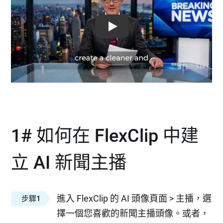
Play: Keynote (Google I/O '18)
1# 如何在 FlexClip 中建
立 AI 新聞主播
進入 FlexClip 的 AI 頭像頁面 > 主播，選
步驟1
擇一個您喜歡的新聞主播頭像。或者，