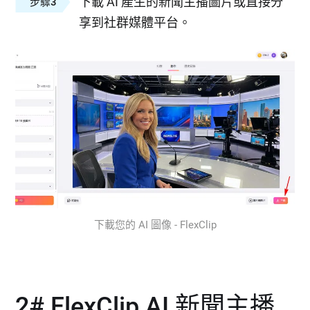
下載 AI 產生的新聞主播圖片或直接分
步驟3
享到社群媒體平台。
下載您的 AI 圖像 - FlexClip
2# FlexClip AI 新聞主播