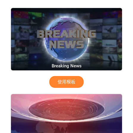
Breaking News
使用模板