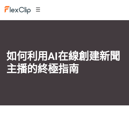
如何利用AI在線創建新聞
主播的終極指南