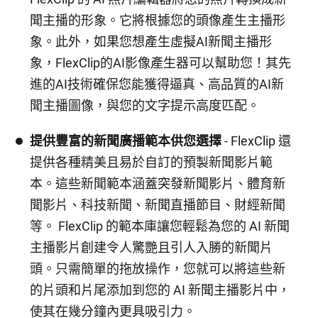
聞主播的形象。它將根據您的頭像產生主播形
象。此外，如果您想產生虛擬AI新聞主播形
象，FlexClip的AI影像產生器可以幫助您！其先
進的AI技術確保您能獲得逼真、高品質的AI新
聞主播圖像，與您的文字提示高度匹配。
提供豐富的新聞廣播範本供您選擇
- FlexClip 還
提供各種精美且易於自訂的預製新聞影片範
本。這些新聞範本涵蓋突發新聞影片、體育新
聞影片、科技新聞、新聞直播節目、財經新聞
等。 FlexClip 的範本庫讓您輕鬆為您的 AI 新聞
主播影片創建令人驚艷且引人入勝的新聞片
頭。只需簡單的拖放操作，您就可以將這些新
的片頭和片尾添加到您的 AI 新聞主播影片中，
使其在幾分鐘內更具吸引力。