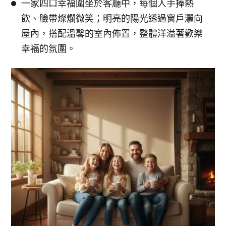
一家四口幸福圍坐於客廳中，每個人手捧熱
飲、臉帶燦爛微笑；明亮的陽光透過窗戶灑向
屋內，搭配溫馨的室內佈置，整體洋溢著歡樂
幸福的氛圍。