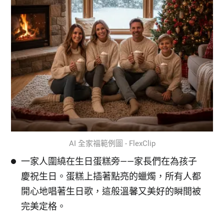
AI 全家福範例圖 - FlexClip
一家人圍繞在生日蛋糕旁——家長們在為孩子
慶祝生日。蛋糕上插著點亮的蠟燭，所有人都
開心地唱著生日歌，這般溫馨又美好的瞬間被
完美定格。