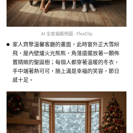
AI 全家福範例圖 - FlexClip
家人齊聚溫馨客廳的畫面，此時窗外正大雪紛
飛，屋內壁爐火光熊熊，角落還擺放著一顆佈
置精緻的聖誕樹；每個人都穿著溫暖的冬衣，
手中端著熱可可，臉上滿是幸福的笑容，節日
感十足。