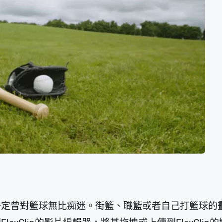
一定曾對籃球無比痴迷。街籃、職籃或者自己打籃球的