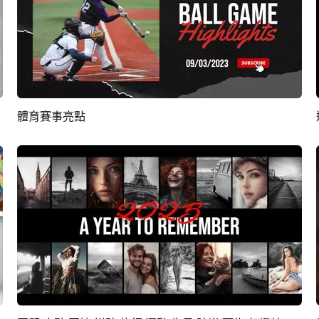
體育賽事亮點
預覽
AI剪同款