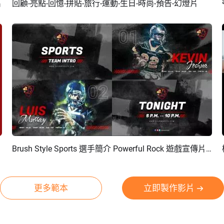
片
回顧-亮點-回憶-拼貼-旅行-運動-生日-時尚-預告-幻燈片
預覽
AI剪同款
Brush Style Sports 選手簡介 Powerful Rock 遊戲宣傳片選手介紹視頻
預覽
AI剪同款
更多範本
立即製作影片