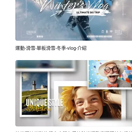
運動-滑雪-單板滑雪-冬季-vlog-介紹
預覽
AI剪同款