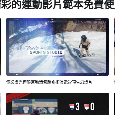
精彩的運動影片範本免費使
電影燈光極限運動滑雪跳傘衝浪電影預告幻燈片
預覽
編輯