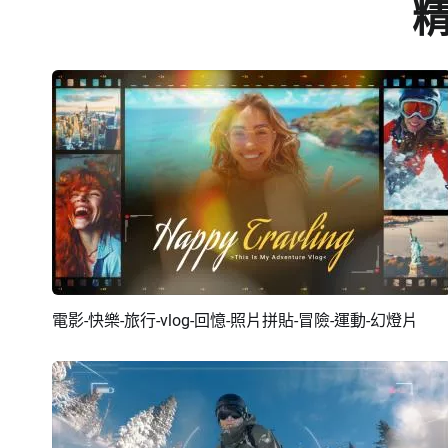
電影-快樂-旅行-vlog-回憶-照片拼貼-冒險-運動-幻燈片
預覽
AI剪同款