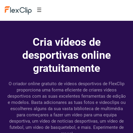
Cria vídeos de
desportivas online
gratuitamente
O criador online gratuito de vídeos desportivos de FlexClip
proporciona uma forma eficiente de criares vídeos
desportivos com as suas excelentes ferramentas de edição
e modelos. Basta adicionares as tuas fotos e videoclips ou
escolheres alguns da sua vasta biblioteca de multimédia
para começares a fazer um vídeo para uma equipa
desportiva, um vídeo de notícias desportivas, um vídeo de
futebol, um vídeo de basquetebol, e mais. Experimente de