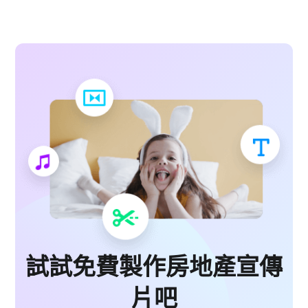
試試免費製作房地產宣傳
片吧