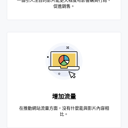
一個引人注目的影片能更大程度地影響購買行為、
促進銷售。
增加流量
在推動網站流量方面，沒有什麼能與影片內容相
比。