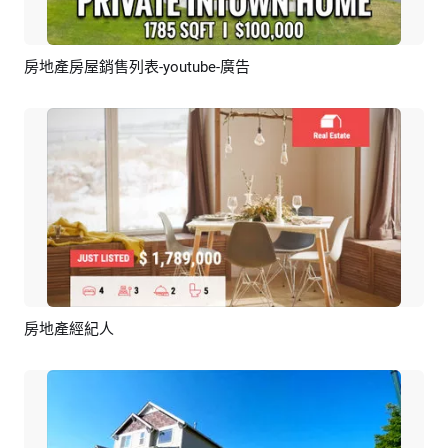
房地產房屋銷售列表-youtube-廣告
預覽
AI剪同款
房地產經紀人
預覽
AI剪同款