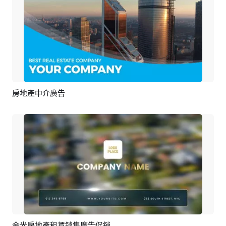
房地產中介廣告
預覽
AI剪同款
金光房地產租賃銷售廣告促銷