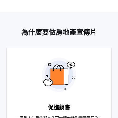
為什麼要做房地產宣傳片
促進銷售