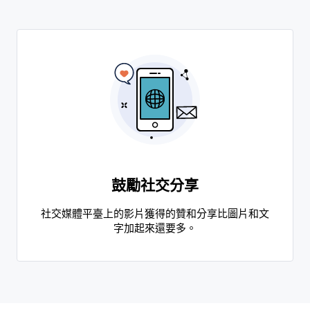
鼓勵社交分享
社交媒體平臺上的影片獲得的贊和分享比圖片和文
字加起來還要多。