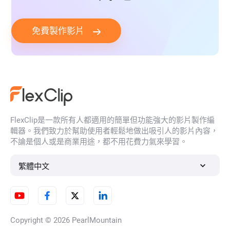
免費製作影片
FlexClip是一款所有人都適用的簡單但功能強大的影片製作編
輯器。我們致力於幫助使用者輕鬆地做出吸引人的影片內容，
不論是個人或是商業用途，都不用花費力氣來學習。
繁體中文
Copyright © 2026
PearlMountain