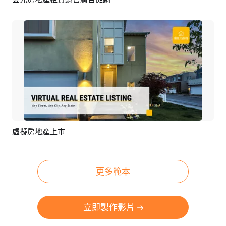
預覽
AI剪同款
虛擬房地產上市
預覽
AI剪同款
更多範本
立即製作影片