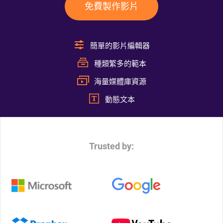
免費製作影片
簡單的影片編輯器
種類繁多的範本
海量媒體庫資源
動態文本
Trusted by: