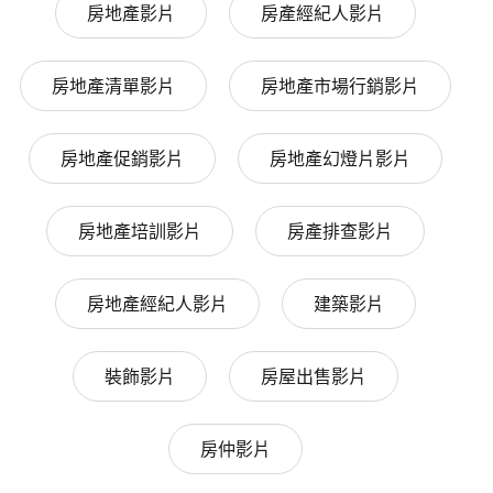
房地產影片
房產經紀人影片
房地產清單影片
房地產市場行銷影片
房地產促銷影片
房地產幻燈片影片
房地產培訓影片
房產排查影片
房地產經紀人影片
建築影片
裝飾影片
房屋出售影片
房仲影片