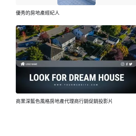
優秀的房地產經紀人
預覽
AI剪同款
商業深藍色風格房地產代理商行銷促銷投影片
預覽
AI剪同款