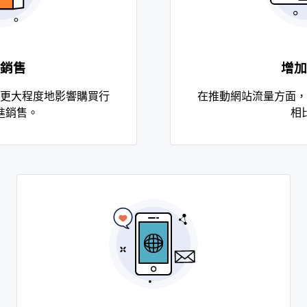
銷售
增加
更大程度地影響購買行
在推動網站流量方面，
進銷售。
相