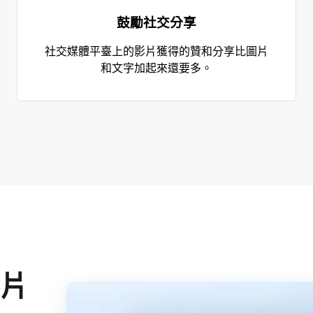
鼓勵社交分享
社交媒體平臺上的影片獲得的贊和分享比圖片
和文字加起來還要多。
影片