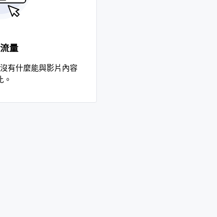
流量
沒有什麼能與影片內容
比。