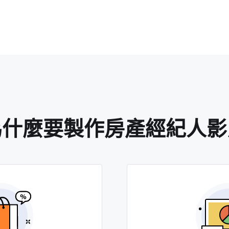
為什麼要製作房產經紀人影