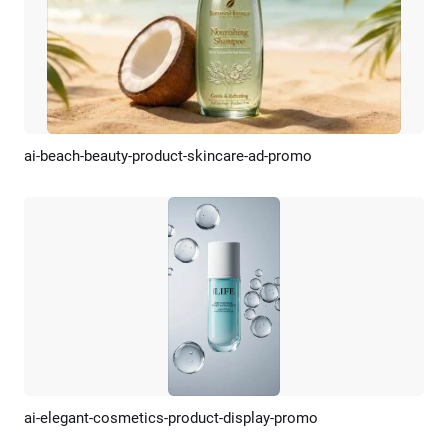
ai-beach-beauty-product-skincare-ad-promo
預覽
AI剪同款
ai-elegant-cosmetics-product-display-promo
預覽
AI剪同款