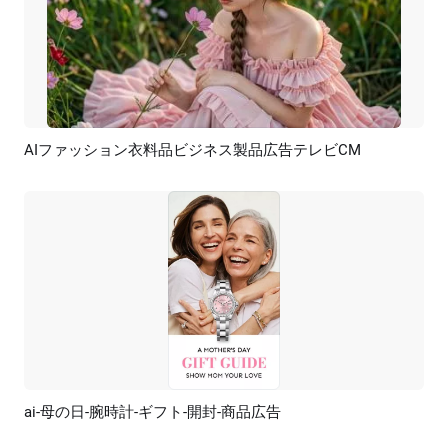
AIファッション衣料品ビジネス製品広告テレビCM
プレビュー
AI再生成
ai-母の日-腕時計-ギフト-開封-商品広告
プレビュー
AI再生成