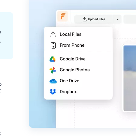
リ
し
あ
ズ
率