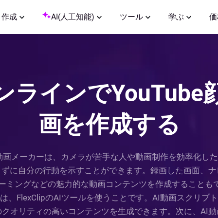
作成
AI(人工知能)
ツール
学ぶ
価
ラインでYouTub
画を作成する
顔出しなし動画メーカーは、カメラが苦手な人や動画制作を効率
さずに自分の行動を示すことができます。録画した画面、ナ
ミングなどの魅力的な動画コンテンツを作成することもでき
、FlexClipのAIツールを使うことです。AI動画スクリ
クオリティの高いコンテンツを生成できます。次に、AI