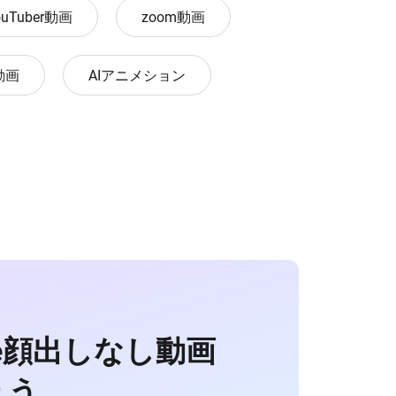
ouTuber動画
zoom動画
動画
AIアニメション
be顔出しなし動画
ょう