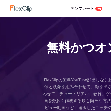
テンプレート
無料かつオン
FlexClipの無料YouTube
像と映像を組み合わせて、顔を出
わせて、チュートリアル、教育、ゲー
画を数多く作成する最も簡単な方法は
ビュー動画など、選択したニッチの