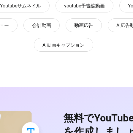
Youtubeサムネイル
youtube予告編動画
Y
ショー
会計動画
動画広告
AI広告
AI動画キャプション
無料でYouTu
を作成しまし