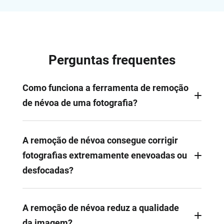
Perguntas frequentes
Como funciona a ferramenta de remoção
de névoa de uma fotografia?
Uma ferramenta de remoção de névoa analisa a
difusão da luz e as áreas de baixo contraste numa
A remoção de névoa consegue corrigir
fotografia e, em seguida, recupera os detalhes
fotografias extremamente enevoadas ou
perdidos através do ajuste do contraste, saturação
desfocadas?
e profundidade. Todo o processo é executado
automaticamente, graças à poderosa IA.
As ferramentas de remoção de névoa podem
melhorar significativamente imagens com muita
A remoção de névoa reduz a qualidade
névoa. No entanto, ao restaurar elementos por trás
da imagem?