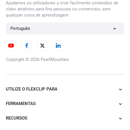
Ajudamos os utilizadores a criar facilmente conteúdos de
vídeo atrativos para fins pessoais ou comerciais, sem
qualquer curva de aprendizagem.
Remover desfocagem da
imagem
Português
Conversor de Imagens HD
Copyright © 2026
PearlMountain
Removedor de marcas de
água IA
UTILIZE O FLEXCLIP PARA
FERRAMENTAS
Melhorador de fotografias por
RECURSOS
IA