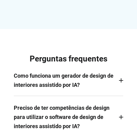
Perguntas frequentes
Como funciona um gerador de design de
interiores assistido por IA?
O FlexClip analisa os elementos existentes da
divisão, gera mobiliário realista e depois adiciona-
Preciso de ter competências de design
os à divisão com base na sua instrução. Pode
para utilizar o software de design de
sempre personalizar ainda mais o design.
interiores assistido por IA?