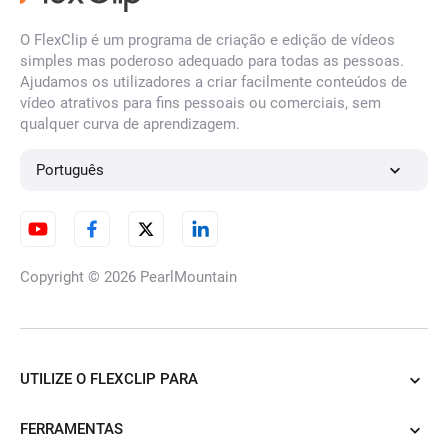
Filtro de rosto por IA
O FlexClip é um programa de criação e edição de vídeos
simples mas poderoso adequado para todas as pessoas.
Ajudamos os utilizadores a criar facilmente conteúdos de
vídeo atrativos para fins pessoais ou comerciais, sem
qualquer curva de aprendizagem.
Remover desfocagem da
imagem
Português
Conversor de Imagens HD
Copyright © 2026
PearlMountain
Removedor de marcas de
água IA
UTILIZE O FLEXCLIP PARA
FERRAMENTAS