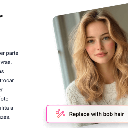
r
er parte
vras.
as
trocar
er
foto
lita a
ezes.