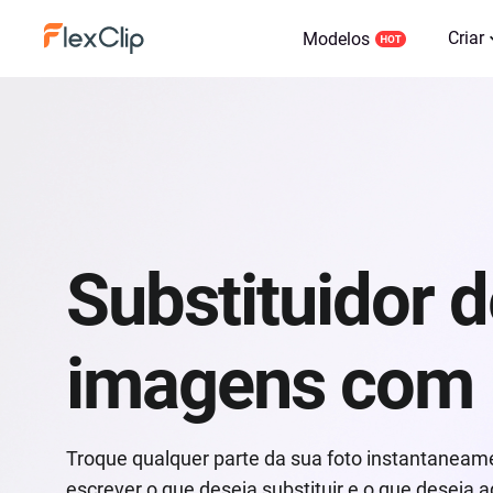
Criar
Modelos
Substituidor 
imagens com 
Troque qualquer parte da sua foto instantaneam
escrever o que deseja substituir e o que deseja a