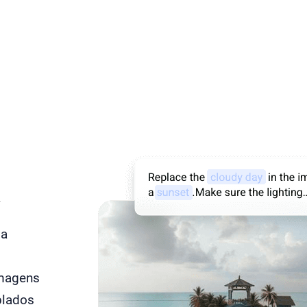
A
sa
imagens
blados