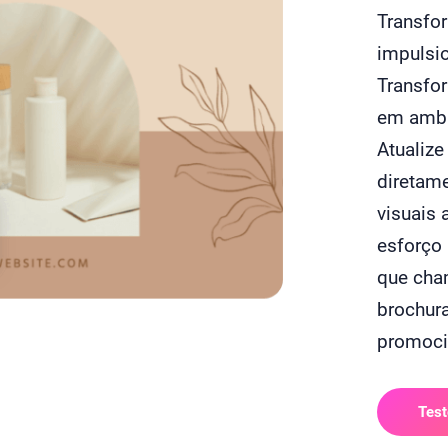
Transfo
impulsio
Transfo
em ambi
Atualize
diretame
visuais 
esforço
que cham
brochur
promoci
Test