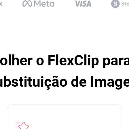
lher o FlexClip para
ubstituição de Imag