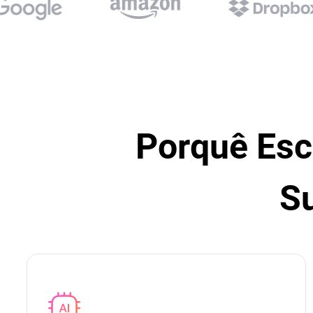
Porquê Esco
S