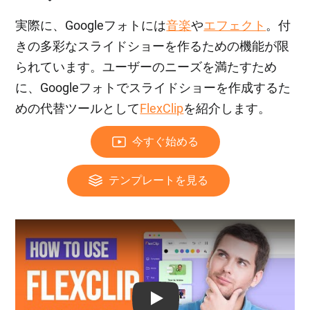
実際に、Googleフォトには
音楽
や
エフェクト
。付
きの多彩なスライドショーを作るための機能が限
られています。ユーザーのニーズを満たすため
に、Googleフォトでスライドショーを作成するた
めの代替ツールとして
FlexClip
を紹介します。
今すぐ始める
テンプレートを見る
Play: Keynote (Google I/O '18)